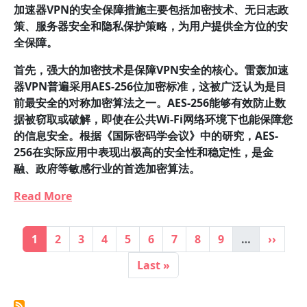
加速器VPN的安全保障措施主要包括加密技术、无日志政
策、服务器安全和隐私保护策略，为用户提供全方位的安
全保障。
首先，强大的加密技术是保障VPN安全的核心。雷轰加速
器VPN普遍采用AES-256位加密标准，这被广泛认为是目
前最安全的对称加密算法之一。AES-256能够有效防止数
据被窃取或破解，即使在公共Wi-Fi网络环境下也能保障您
的信息安全。根据《国际密码学会议》中的研究，AES-
256在实际应用中表现出极高的安全性和稳定性，是金
融、政府等敏感行业的首选加密算法。
Read More
Pagination
Current page
Page
Page
Page
Page
Page
Page
Page
Page
Next p
1
2
3
4
5
6
7
8
9
…
››
Last page
Last »