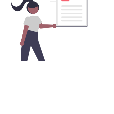
获取雷轰加速器VPN的安卓版本APK
文件
您可以在谷歌商店之外，直接从我们的网站下载安卓APK
安装文件，便捷地实现网络安全和隐私保护。只需开启安