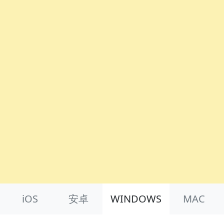
Product Nav
iOS
安卓
WINDOWS
MAC