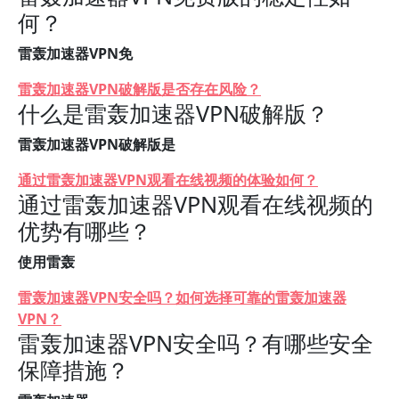
何？
雷轰加速器VPN免
雷轰加速器VPN破解版是否存在风险？
什么是雷轰加速器VPN破解版？
雷轰加速器VPN破解版是
通过雷轰加速器VPN观看在线视频的体验如何？
通过雷轰加速器VPN观看在线视频的
优势有哪些？
使用雷轰
雷轰加速器VPN安全吗？如何选择可靠的雷轰加速器
VPN？
雷轰加速器VPN安全吗？有哪些安全
保障措施？