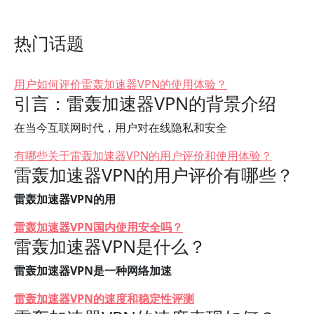
热门话题
用户如何评价雷轰加速器VPN的使用体验？
引言：雷轰加速器VPN的背景介绍
在当今互联网时代，用户对在线隐私和安全
有哪些关于雷轰加速器VPN的用户评价和使用体验？
雷轰加速器VPN的用户评价有哪些？
雷轰加速器VPN的用
雷轰加速器VPN国内使用安全吗？
雷轰加速器VPN是什么？
雷轰加速器VPN是一种网络加速
雷轰加速器VPN的速度和稳定性评测