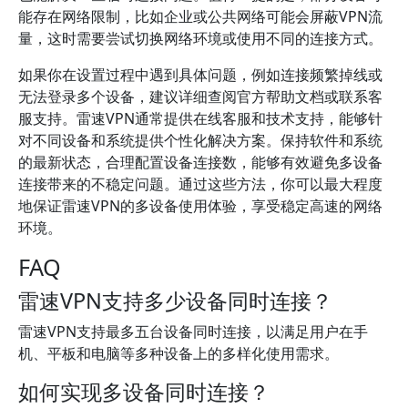
能存在网络限制，比如企业或公共网络可能会屏蔽VPN流
量，这时需要尝试切换网络环境或使用不同的连接方式。
如果你在设置过程中遇到具体问题，例如连接频繁掉线或
无法登录多个设备，建议详细查阅官方帮助文档或联系客
服支持。雷速VPN通常提供在线客服和技术支持，能够针
对不同设备和系统提供个性化解决方案。保持软件和系统
的最新状态，合理配置设备连接数，能够有效避免多设备
连接带来的不稳定问题。通过这些方法，你可以最大程度
地保证雷速VPN的多设备使用体验，享受稳定高速的网络
环境。
FAQ
雷速VPN支持多少设备同时连接？
雷速VPN支持最多五台设备同时连接，以满足用户在手
机、平板和电脑等多种设备上的多样化使用需求。
如何实现多设备同时连接？