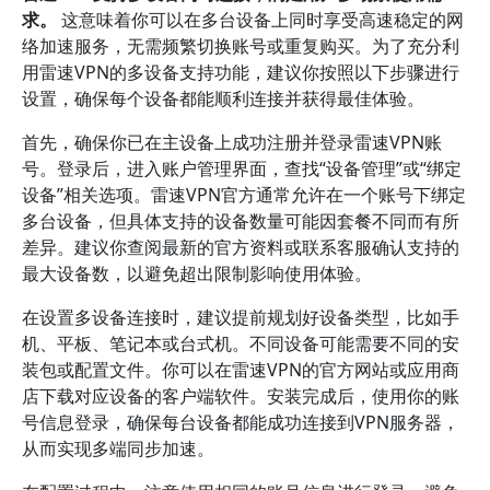
求。
这意味着你可以在多台设备上同时享受高速稳定的网
络加速服务，无需频繁切换账号或重复购买。为了充分利
用雷速VPN的多设备支持功能，建议你按照以下步骤进行
设置，确保每个设备都能顺利连接并获得最佳体验。
首先，确保你已在主设备上成功注册并登录雷速VPN账
号。登录后，进入账户管理界面，查找“设备管理”或“绑定
设备”相关选项。雷速VPN官方通常允许在一个账号下绑定
多台设备，但具体支持的设备数量可能因套餐不同而有所
差异。建议你查阅最新的官方资料或联系客服确认支持的
最大设备数，以避免超出限制影响使用体验。
在设置多设备连接时，建议提前规划好设备类型，比如手
机、平板、笔记本或台式机。不同设备可能需要不同的安
装包或配置文件。你可以在雷速VPN的官方网站或应用商
店下载对应设备的客户端软件。安装完成后，使用你的账
号信息登录，确保每台设备都能成功连接到VPN服务器，
从而实现多端同步加速。