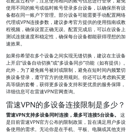
在配置过程中，注意使用相同的账号信息进行登录，避免
使用不同的账号或临时账号登录多台设备，以确保所有设
备都在同一账户下管理。部分设备可能需要手动配置网络
代理或VPN连接参数，建议参考官方提供的使用指南或教
程视频，确保设置正确无误。配置完成后，可以在设备上
测试连接速度和稳定性，确保每台设备都能获得理想的加
速效果。
如果你希望在多个设备之间实现无缝切换，建议在主设备
上开启“设备自动切换”或“多设备同步”功能（如有提供）。
此外，为了避免账号被封或限制，避免在短时间内频繁切
换设备登录，遵守官方的使用规则。你还可以考虑购买更
高等级的套餐，获得更多设备支持和更优质的服务保障，
详细信息可在雷速VPN官网查询。
雷速VPN的多设备连接限制是多少？
雷速VPN支持多设备同时连接，最多可连接5台设备。
这
是目前雷速VPN官方公布的限制政策，旨在满足用户多设
备使用的需求。无论你是在手机、平板、电脑或其他支持