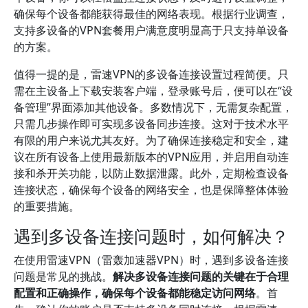
确保每个设备都能获得最佳的网络表现。根据行业调查，
支持多设备的VPN套餐用户满意度明显高于只支持单设备
的方案。
值得一提的是，雷速VPN的多设备连接设置过程简便。只
需在主设备上下载安装客户端，登录账号后，便可以在“设
备管理”界面添加其他设备。多数情况下，无需复杂配置，
只需几步操作即可实现多设备同步连接。这对于技术水平
有限的用户来说尤其友好。为了确保连接稳定和安全，建
议在所有设备上使用最新版本的VPN应用，并启用自动连
接和杀开关功能，以防止数据泄露。此外，定期检查设备
连接状态，确保每个设备的网络安全，也是保障整体体验
的重要措施。
遇到多设备连接问题时，如何解决？
在使用雷速VPN（雷轰加速器VPN）时，遇到多设备连接
问题是常见的挑战。
解决多设备连接问题的关键在于合理
配置和正确操作，确保每个设备都能稳定访问网络
。首