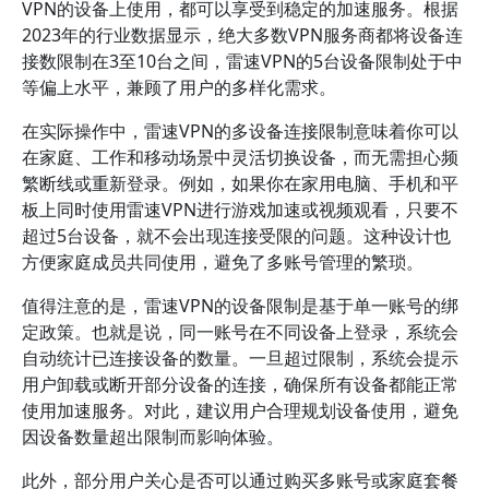
VPN的设备上使用，都可以享受到稳定的加速服务。根据
2023年的行业数据显示，绝大多数VPN服务商都将设备连
接数限制在3至10台之间，雷速VPN的5台设备限制处于中
等偏上水平，兼顾了用户的多样化需求。
在实际操作中，雷速VPN的多设备连接限制意味着你可以
在家庭、工作和移动场景中灵活切换设备，而无需担心频
繁断线或重新登录。例如，如果你在家用电脑、手机和平
板上同时使用雷速VPN进行游戏加速或视频观看，只要不
超过5台设备，就不会出现连接受限的问题。这种设计也
方便家庭成员共同使用，避免了多账号管理的繁琐。
值得注意的是，雷速VPN的设备限制是基于单一账号的绑
定政策。也就是说，同一账号在不同设备上登录，系统会
自动统计已连接设备的数量。一旦超过限制，系统会提示
用户卸载或断开部分设备的连接，确保所有设备都能正常
使用加速服务。对此，建议用户合理规划设备使用，避免
因设备数量超出限制而影响体验。
此外，部分用户关心是否可以通过购买多账号或家庭套餐